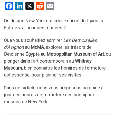
F
Li
X
R
E
a
n
e
m
ce
ke
d
ail
On dit que New York est la ville qui ne dort jamais !
Est-ce vrai pour ses musées ?
b
dI
di
o
n
t
Que vous souhaitiez admirer
Les Demoiselles
o
d’Avignon
au
MoMA
, explorer les trésors de
k
l’Ancienne Égypte au
Metropolitan Museum of Art
, ou
plonger dans l’art contemporain au
Whitney
Museum
, bien connaître les horaires de fermeture
est essentiel pour planifier ses visites.
Dans cet article, nous vous proposons un guide à
jour des heures de fermeture des principaux
musées de New York.