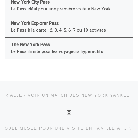
New York City Pass
Le Pass idéal pour une première visite à New York
New York Explorer Pass
Le Pass à la carte : 2, 3, 4, 5, 6, 7 ou 10 activités
The New York Pass
Le Pass illimité pour les voyageurs hyperactifs
Parcourir les articles
Article précédent
ALLER VOIR UN MATCH DES NEW YORK YANKEES : CONSEILS ET BONS PLANS POUR LE YANKEE STADIUM
RETOUR À LA LISTE DES
Ar
QUEL MUSÉE POUR UNE VISITE EN FAMILLE À NEW YORK ?