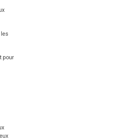
ux
 les
t pour
ux
deux