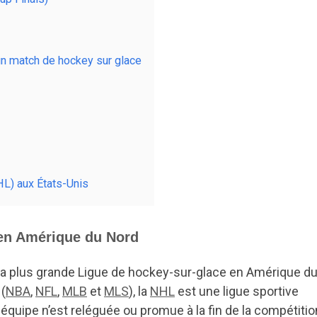
un match de hockey sur glace
L) aux États-Unis
en Amérique du Nord
la plus grande Ligue de hockey-sur-glace en Amérique d
 (
NBA
,
NFL
,
MLB
et
MLS
), la
NHL
est une ligue sportive
équipe n’est reléguée ou promue à la fin de la compétitio