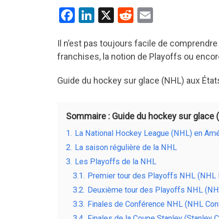
F
Li
X
R
E
a
n
e
m
ce
ke
d
ail
Il n’est pas toujours facile de comprendr
franchises, la notion de Playoffs ou encor
b
dI
di
o
n
t
Guide du hockey sur glace (NHL) aux États-
o
k
Sommaire : Guide du hockey sur glace 
1.
La National Hockey League (NHL) en Amé
2.
La saison régulière de la NHL
3.
Les Playoffs de la NHL
3.1.
Premier tour des Playoffs NHL (NHL F
3.2.
Deuxième tour des Playoffs NHL (NH
3.3.
Finales de Conférence NHL (NHL Conf
3.4.
Finales de la Coupe Stanley (Stanley C