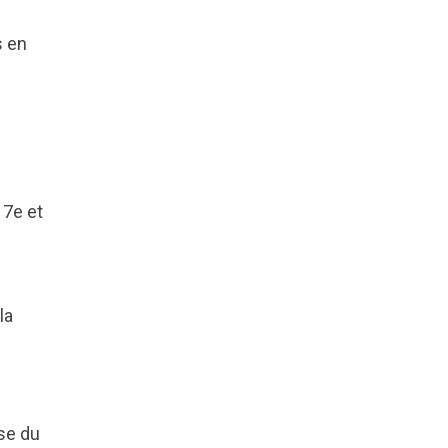
s en
 7e et
la
use du