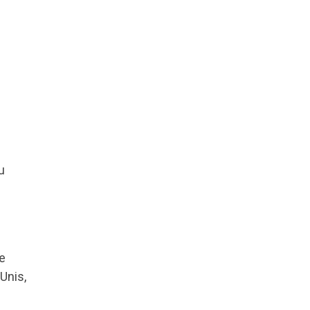
u
e
Unis,