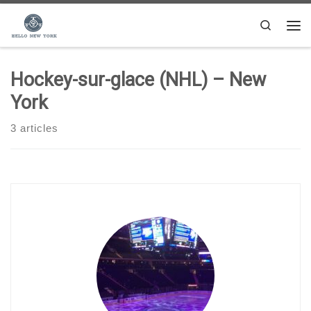
Passer au contenu
Search
Me
Hockey-sur-glace (NHL) – New
York
3 articles