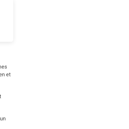
ines
en et
t
 un