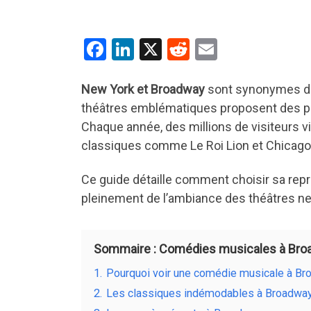
F
Li
X
R
E
a
n
e
m
ce
ke
d
ail
New York et Broadway
sont synonymes de 
théâtres emblématiques proposent des pr
b
dI
di
Chaque année, des millions de visiteurs vi
o
n
t
classiques comme Le Roi Lion et Chicag
o
k
Ce guide détaille comment choisir sa représ
pleinement de l’ambiance des théâtres ne
Sommaire : Comédies musicales à Broad
1.
Pourquoi voir une comédie musicale à Br
2.
Les classiques indémodables à Broadwa