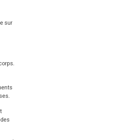
te sur
corps.
oments
ses.
t
 des