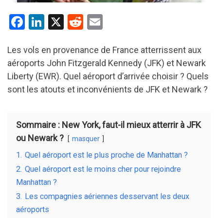
F
Li
X
R
E
a
n
e
m
ce
ke
d
ail
Les vols en provenance de France atterrissent aux
aéroports John Fitzgerald Kennedy (JFK) et Newark
b
dI
di
Liberty (EWR). Quel aéroport d’arrivée choisir ? Quels
o
n
t
sont les atouts et inconvénients de JFK et Newark ?
o
k
Sommaire : New York, faut-il mieux atterrir à JFK
ou Newark ?
masquer
1.
Quel aéroport est le plus proche de Manhattan ?
2.
Quel aéroport est le moins cher pour rejoindre
Manhattan ?
3.
Les compagnies aériennes desservant les deux
aéroports