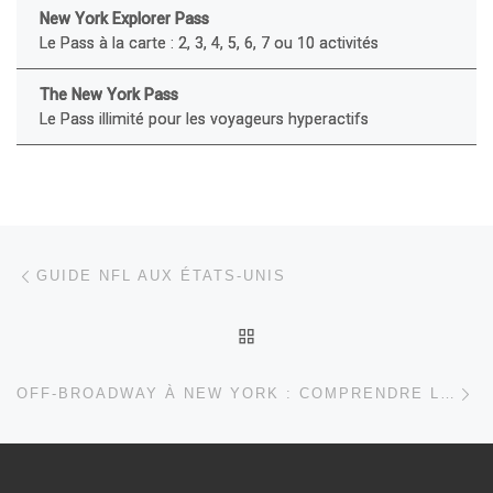
New York Explorer Pass
Le Pass à la carte : 2, 3, 4, 5, 6, 7 ou 10 activités
The New York Pass
Le Pass illimité pour les voyageurs hyperactifs
Parcourir les articles
Article précédent
GUIDE NFL AUX ÉTATS-UNIS
RETOUR À LA LISTE DES
Ar
OFF-BROADWAY À NEW YORK : COMPRENDRE LA SCÈNE THÉÂTRALE DE MANHATTAN