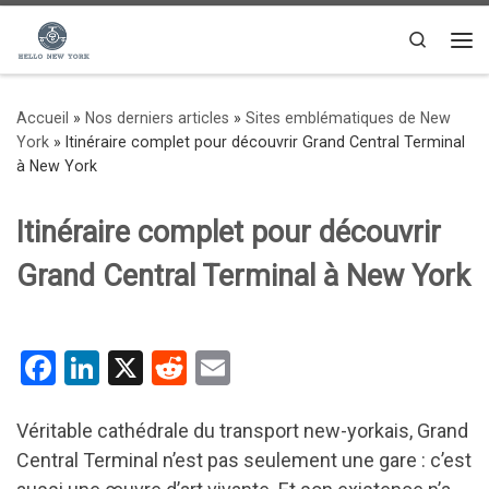
Passer au contenu
Search
Me
Accueil
»
Nos derniers articles
»
Sites emblématiques de New
York
»
Itinéraire complet pour découvrir Grand Central Terminal
à New York
Itinéraire complet pour découvrir
Grand Central Terminal à New York
F
Li
X
R
E
a
n
e
m
ce
ke
d
ail
Véritable cathédrale du transport new-yorkais, Grand
Central Terminal n’est pas seulement une gare : c’est
b
dI
di