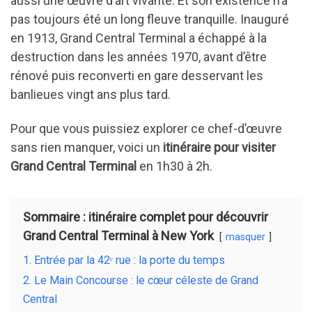
aussi une œuvre d’art vivante. Et son existence n’a
o
n
t
pas toujours été un long fleuve tranquille. Inauguré
o
en 1913, Grand Central Terminal a échappé à la
k
destruction dans les années 1970, avant d’être
rénové puis reconverti en gare desservant les
banlieues vingt ans plus tard.
Pour que vous puissiez explorer ce chef-d’œuvre
sans rien manquer, voici un
itinéraire pour visiter
Grand Central Terminal
en 1h30 à 2h.
Sommaire : itinéraire complet pour découvrir
Grand Central Terminal à New York
masquer
1. Entrée par la 42ᵉ rue : la porte du temps
2. Le Main Concourse : le cœur céleste de Grand
Central