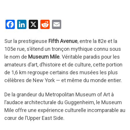
F
Li
X
R
E
a
n
e
m
ce
ke
d
ail
Sur la prestigieuse
Fifth Avenue
, entre la 82e et la
105e rue, s’étend un tronçon mythique connu sous
b
dI
di
le nom de
Museum Mile
. Véritable paradis pour les
o
n
t
amateurs d’art, d’histoire et de culture, cette portion
o
de 1,6 km regroupe certains des musées les plus
k
célèbres de New York — et même du monde entier.
De la grandeur du Metropolitan Museum of Art à
l’audace architecturale du Guggenheim, le Museum
Mile offre une expérience culturelle incomparable au
cœur de l’Upper East Side.