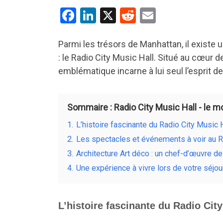
F
Li
X
R
E
a
n
e
m
ce
ke
d
ail
Parmi les trésors de Manhattan, il existe 
: le Radio City Music Hall. Situé au cœur 
b
dI
di
emblématique incarne à lui seul l’esprit d
o
n
t
o
k
Sommaire : Radio City Music Hall - le 
1.
L’histoire fascinante du Radio City Music 
2.
Les spectacles et événements à voir au R
3.
Architecture Art déco : un chef-d’œuvre d
4.
Une expérience à vivre lors de votre séjo
L’histoire fascinante du Radio Cit