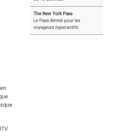
The New York Pass
Le Pass illimité pour les
voyageurs hyperactifs
 en
aque
esque
 MTV