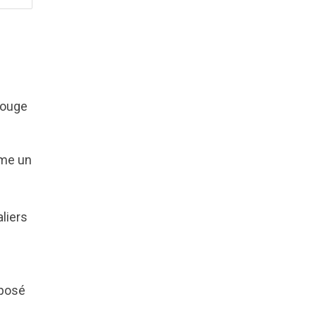
 rouge
mme un
s
liers
mposé