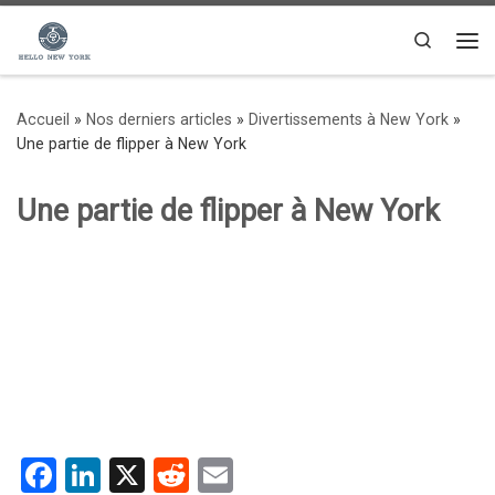
Passer au contenu
Search
Me
Accueil
»
Nos derniers articles
»
Divertissements à New York
»
Une partie de flipper à New York
Une partie de flipper à New York
F
Li
X
R
E