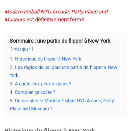
a
n
e
m
ce
ke
d
ail
Modern Pinball NYC Arcade, Party Place and
Museum
est définitivement fermé.
b
dI
di
o
n
t
o
Sommaire : une partie de flipper à New York
k
masquer
1.
Historique du flipper à New York
2.
Les règles de jeu pour une partie de flipper à New
York
3.
A quels jeux peut-on jouer ?
4.
Combien ça coûte ?
5.
Où se situe le Modern Pinball NYC Arcade, Party
Place and Museum ?
Historique du flipper à New York