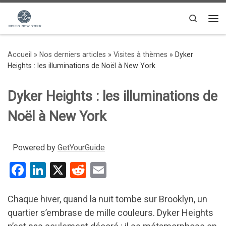
Passer au contenu
Search
Me
Accueil
»
Nos derniers articles
»
Visites à thèmes
»
Dyker
Heights : les illuminations de Noël à New York
Dyker Heights : les illuminations de
Noël à New York
Powered by
GetYourGuide
F
Li
X
R
E
a
n
e
m
ce
ke
d
ail
Chaque hiver, quand la nuit tombe sur Brooklyn, un
quartier s’embrase de mille couleurs. Dyker Heights
b
dI
di