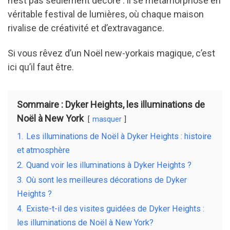
n’est pas seulement décoré : il se métamorphose en
o
n
t
véritable festival de lumières, où chaque maison
o
rivalise de créativité et d’extravagance.
k
Si vous rêvez d’un Noël new-yorkais magique, c’est
ici qu’il faut être.
Sommaire : Dyker Heights, les illuminations de
Noël à New York
masquer
1.
Les illuminations de Noël à Dyker Heights : histoire
et atmosphère
2.
Quand voir les illuminations à Dyker Heights ?
3.
Où sont les meilleures décorations de Dyker
Heights ?
4.
Existe-t-il des visites guidées de Dyker Heights :
les illuminations de Noël à New York?