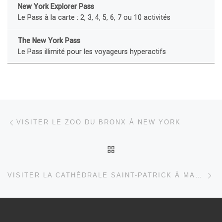
New York Explorer Pass
Le Pass à la carte : 2, 3, 4, 5, 6, 7 ou 10 activités
The New York Pass
Le Pass illimité pour les voyageurs hyperactifs
Parcourir les articles
Article précédent
VISITER LE ZOO DU BRONX À NEW YORK
RETOUR À LA LISTE DES
Ar
VISITER LA CATHÉDRALE SAINT-PATRICK À MANHATTAN