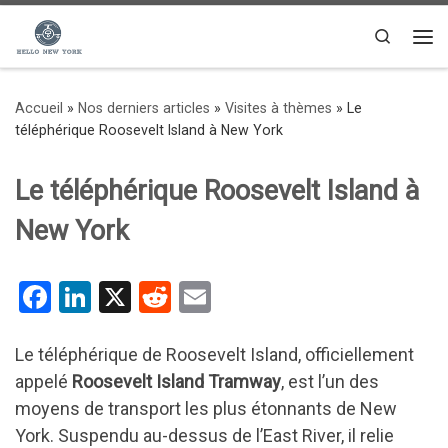
Passer au contenu
Search
Me
Accueil
»
Nos derniers articles
»
Visites à thèmes
»
Le
téléphérique Roosevelt Island à New York
Le téléphérique Roosevelt Island à
New York
F
Li
X
R
E
a
n
e
m
ce
ke
d
ail
Le téléphérique de Roosevelt Island, officiellement
appelé
Roosevelt Island Tramway
, est l’un des
b
dI
di
moyens de transport les plus étonnants de New
o
n
t
York. Suspendu au-dessus de l’East River, il relie