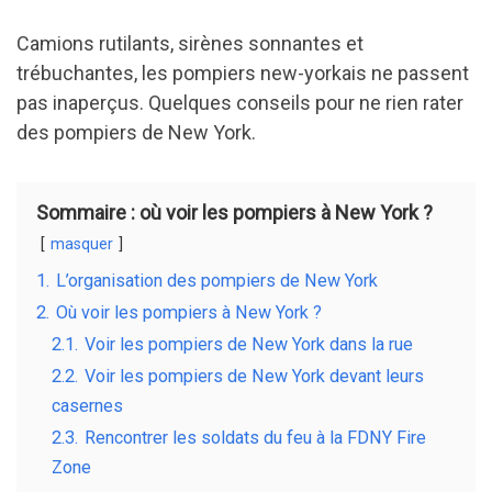
a
n
e
m
ce
ke
d
ail
Camions rutilants, sirènes sonnantes et
trébuchantes, les pompiers new-yorkais ne passent
b
dI
di
pas inaperçus. Quelques conseils pour ne rien rater
o
n
t
des pompiers de New York.
o
k
Sommaire : où voir les pompiers à New York ?
masquer
1.
L’organisation des pompiers de New York
2.
Où voir les pompiers à New York ?
2.1.
Voir les pompiers de New York dans la rue
2.2.
Voir les pompiers de New York devant leurs
casernes
2.3.
Rencontrer les soldats du feu à la FDNY Fire
Zone