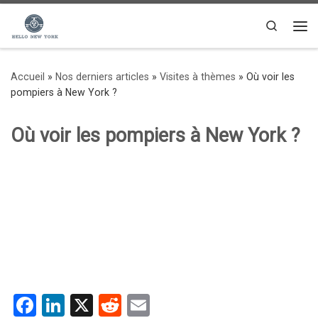
Passer au contenu
Search
Me
Accueil
»
Nos derniers articles
»
Visites à thèmes
»
Où voir les
pompiers à New York ?
Où voir les pompiers à New York ?
F
Li
X
R
E