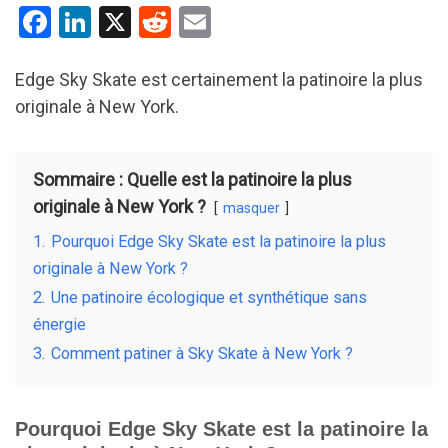
F
Li
X
R
E
a
n
e
m
ce
ke
d
ail
Edge Sky Skate est certainement la patinoire la plus
originale à New York.
b
dI
di
o
n
t
o
Sommaire : Quelle est la patinoire la plus
k
originale à New York ?
masquer
1.
Pourquoi Edge Sky Skate est la patinoire la plus
originale à New York ?
2.
Une patinoire écologique et synthétique sans
énergie
3.
Comment patiner à Sky Skate à New York ?
Pourquoi Edge Sky Skate est la patinoire la