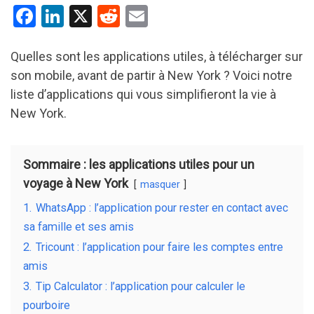
F
Li
X
R
E
a
n
e
m
ce
ke
d
ail
Quelles sont les applications utiles, à télécharger sur
son mobile, avant de partir à New York ? Voici notre
b
dI
di
liste d’applications qui vous simplifieront la vie à
o
n
t
New York.
o
k
Sommaire : les applications utiles pour un
voyage à New York
masquer
1.
WhatsApp : l’application pour rester en contact avec
sa famille et ses amis
2.
Tricount : l’application pour faire les comptes entre
amis
3.
Tip Calculator : l’application pour calculer le
pourboire