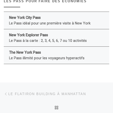
LES PASS POUR FAIRE DES ÉCONOMIES
New York City Pass
Le Pass idéal pour une première visite à New York
New York Explorer Pass
Le Pass à la carte : 2, 3, 4, 5, 6, 7 ou 10 activités
The New York Pass
Le Pass illimité pour les voyageurs hyperactifs
Parcourir les articles
Article précédent
LE FLATIRON BUILDING À MANHATTAN
RETOUR À LA LISTE DES