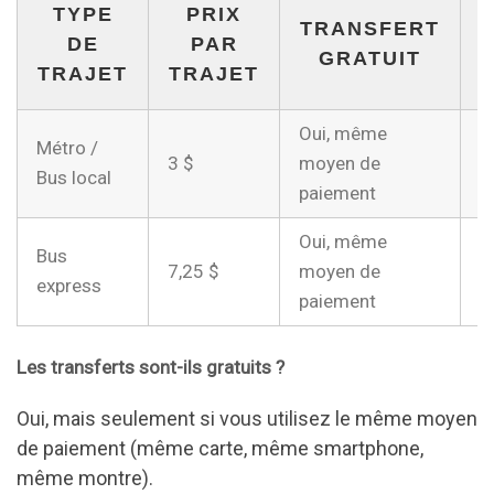
TYPE
PRIX
TRANSFERT
DE
PAR
GRATUIT
TRAJET
TRAJET
Oui, même
Métro /
3
3 $
moyen de
Bus local
P
paiement
Oui, même
Bus
7,25 $
moyen de
6
express
paiement
Les transferts sont-ils gratuits ?
Oui, mais seulement si vous utilisez le même moyen
de paiement (même carte, même smartphone,
même montre).