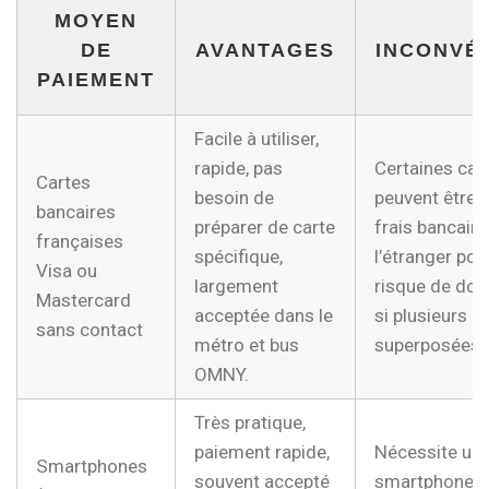
MOYEN
DE
AVANTAGES
INCONVÉ
PAIEMENT
Facile à utiliser,
rapide, pas
Certaines car
Cartes
besoin de
peuvent être 
bancaires
préparer de carte
frais bancaire
françaises
spécifique,
l’étranger pos
Visa ou
largement
risque de dou
Mastercard
acceptée dans le
si plusieurs c
sans contact
métro et bus
superposées.
OMNY.
Très pratique,
paiement rapide,
Nécessite un
Smartphones
souvent accepté
smartphone c