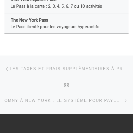
Le Pass à la carte : 2, 3, 4, 5, 6, 7 ou 10 activités
The New York Pass
Le Pass illimité pour les voyageurs hyperactifs
Parcourir les articles
Article précédent
LES TAXES ET FRAIS SUPPLÉMENTAIRES À PRENDRE EN COMPTE À NEW YORK
RETOUR À LA LISTE DES
Ar
OMNY À NEW YORK : LE SYSTÈME POUR PAYER LE MÉTRO ET LE BUS SANS CARTE METROCARD