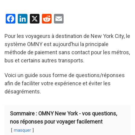
F
Li
X
R
E
a
n
e
m
ce
ke
d
ail
Pour les voyageurs à destination de New York City, le
système OMNY est aujourd’hui la principale
b
dI
di
méthode de paiement sans contact pour les métros,
o
n
t
bus et certains autres transports.
o
k
Voici un guide sous forme de questions/réponses
afin de faciliter votre expérience et éviter les
désagréments.
Sommaire : OMNY New York - vos questions,
nos réponses pour voyager facilement
masquer