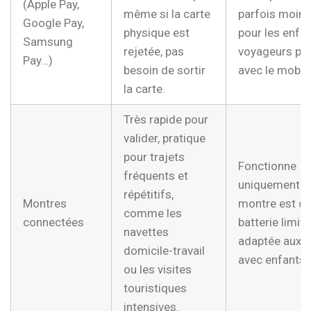
(Apple Pay,
même si la carte
parfois moins
Google Pay,
physique est
pour les enfan
Samsung
rejetée, pas
voyageurs peu 
Pay…)
besoin de sortir
avec le mobile
la carte.
Très rapide pour
valider, pratique
pour trajets
Fonctionne
fréquents et
uniquement si
répétitifs,
Montres
montre est co
comme les
connectées
batterie limit
navettes
adaptée aux f
domicile-travail
avec enfants.
ou les visites
touristiques
intensives.