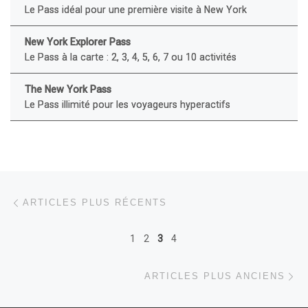
Le Pass idéal pour une première visite à New York
New York Explorer Pass
Le Pass à la carte : 2, 3, 4, 5, 6, 7 ou 10 activités
The New York Pass
Le Pass illimité pour les voyageurs hyperactifs
Navigation dans les articles
Articles plus récents
ARTICLES PLUS RÉCENTS
1
2
3
4
Ar
ARTICLES PLUS ANCIENS