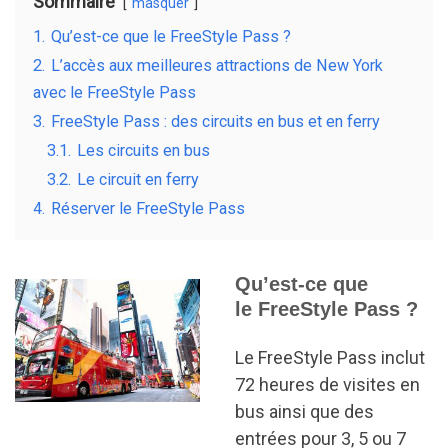
Sommaire
masquer
o
1.
Qu’est-ce que le FreeStyle Pass ?
k
2.
L’accès aux meilleures attractions de New York
avec le FreeStyle Pass
3.
FreeStyle Pass : des circuits en bus et en ferry
3.1.
Les circuits en bus
3.2.
Le circuit en ferry
4.
Réserver le FreeStyle Pass
Qu’est-ce que
le FreeStyle Pass ?
Le FreeStyle Pass inclut
72 heures de visites en
bus ainsi que des
entrées pour 3, 5 ou 7