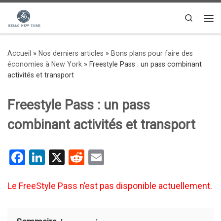
Passer au contenu
Search
Me
Accueil
»
Nos derniers articles
»
Bons plans pour faire des
économies à New York
»
Freestyle Pass : un pass combinant
activités et transport
Freestyle Pass : un pass
combinant activités et transport
F
Li
X
R
E
a
n
e
m
ce
ke
d
ail
Le FreeStyle Pass n’est pas disponible actuellement.
b
dI
di
o
n
t