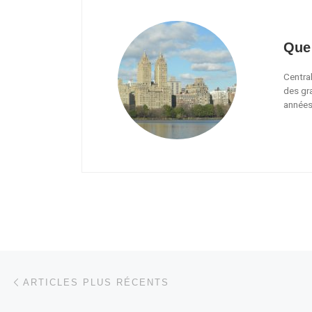
Que 
Central
des gra
années,
Navigation dans les articles
Articles plus récents
ARTICLES PLUS RÉCENTS