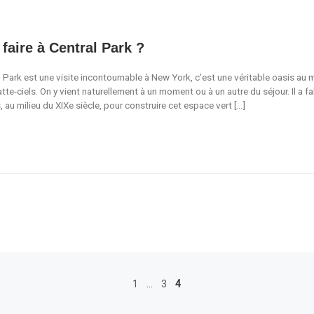
faire à Central Park ?
 Park est une visite incontournable à New York, c’est une véritable oasis au m
tte-ciels. On y vient naturellement à un moment ou à un autre du séjour. Il a fa
 au milieu du XIXe siècle, pour construire cet espace vert […]
1
…
3
4